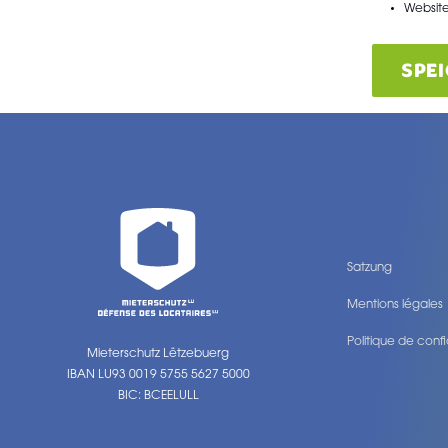
Website
SPE
Satzung
Mentions légales
Politique de confi
Mieterschutz Lëtzebuerg
Legal
IBAN LU93 0019 5755 5627 5000
BIC: BCEELULL