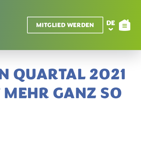
DE
MITGLIED WERDEN
N QUARTAL 2021
T MEHR GANZ SO