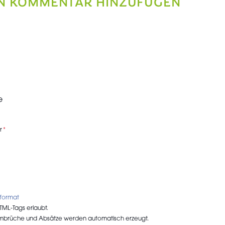
N KOMMENTAR HINZUFÜGEN
e
r
tformat
TML-Tags erlaubt.
umbrüche und Absätze werden automatisch erzeugt.