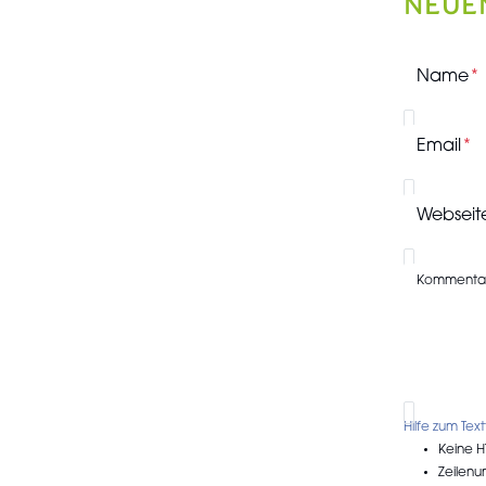
NEUE
Name
Email
Webseit
Kommenta
Hilfe zum Tex
Keine H
Zeilen