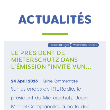
ACTUALITÉS
Pressespiegel
Mieterschutz asbl
LE PRÉSIDENT DE
MIETERSCHUTZ DANS
L'ÉMISSION "INVITÉ VUN
DER REDAKTIOUN" SUR RTL
RADIO
24 April 2026
|
Keine Kommentare
Sur les ondes de RTL Radio, le
président du Mieterschutz, Jean-
Michel Campanella, a parlé des