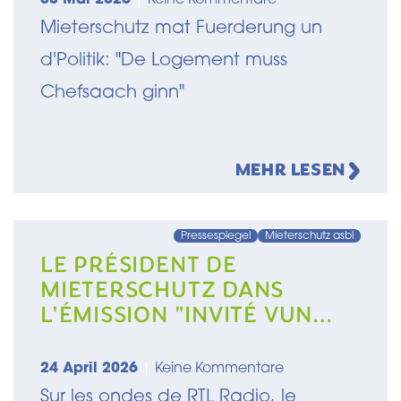
Mieterschutz mat Fuerderung un
d'Politik: "De Logement muss
Chefsaach ginn"
MEHR LESEN
Pressespiegel
Mieterschutz asbl
LE PRÉSIDENT DE
MIETERSCHUTZ DANS
L'ÉMISSION "INVITÉ VUN
DER REDAKTIOUN" SUR RTL
RADIO
24 April 2026
|
Keine Kommentare
Sur les ondes de RTL Radio, le