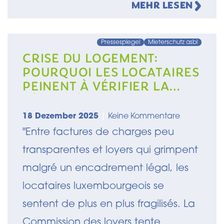
MEHR LESEN
Pressespiegel
Mieterschutz asbl
CRISE DU LOGEMENT:
POURQUOI LES LOCATAIRES
PEINENT À VÉRIFIER LA
LÉGALITÉ DE LEUR LOYER
18 Dezember 2025
|
Keine Kommentare
"Entre factures de charges peu
transparentes et loyers qui grimpent
malgré un encadrement légal, les
locataires luxembourgeois se
sentent de plus en plus fragilisés. La
Commission des loyers tente