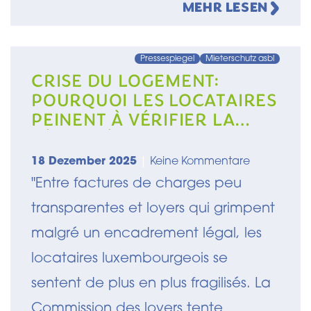
MEHR LESEN
Pressespiegel
Mieterschutz asbl
CRISE DU LOGEMENT:
POURQUOI LES LOCATAIRES
PEINENT À VÉRIFIER LA
LÉGALITÉ DE LEUR LOYER
18 Dezember 2025
|
Keine Kommentare
"Entre factures de charges peu
transparentes et loyers qui grimpent
malgré un encadrement légal, les
locataires luxembourgeois se
sentent de plus en plus fragilisés. La
Commission des loyers tente