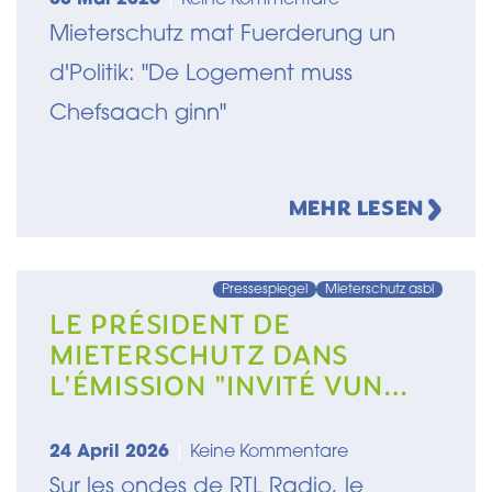
Mieterschutz mat Fuerderung un
d'Politik: "De Logement muss
Chefsaach ginn"
MEHR LESEN
Pressespiegel
Mieterschutz asbl
LE PRÉSIDENT DE
MIETERSCHUTZ DANS
L'ÉMISSION "INVITÉ VUN
DER REDAKTIOUN" SUR RTL
RADIO
24 April 2026
|
Keine Kommentare
Sur les ondes de RTL Radio, le