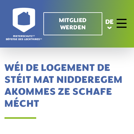
Direkt zum Inhalt
MITGLIED
DE
WERDEN
Toggle 
WÉI DE LOGEMENT DE
STÉIT MAT NIDDEREGEM
AKOMMES ZE SCHAFE
MÉCHT