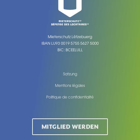
Mieterschutz Lëtzebuerg
IBAN LU93 0019 5755 5627 5000
BIC: BCEELULL
Satzung
Mentions légales
Politique de confidentialité
Legal
MITGLIED WERDEN