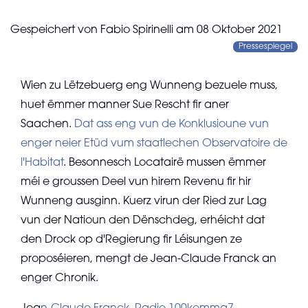
Gespeichert von
Fabio Spirinelli
am
08 Oktober 2021
Pressespiegel
Wien zu Lëtzebuerg eng Wunneng bezuele muss,
huet ëmmer manner Sue Rescht fir aner
Saachen.
Dat ass eng vun de Konklusioune vun
enger neier Etüd vum staatlechen Observatoire de
l'Habitat
. Besonnesch Locatairë mussen ëmmer
méi e groussen Deel vun hirem Revenu fir hir
Wunneng ausginn. Kuerz virun der Ried zur Lag
vun der Natioun den Dënschdeg, erhéicht dat
den Drock op d'Regierung fir Léisungen ze
proposéieren, mengt de Jean-Claude Franck an
enger Chronik.