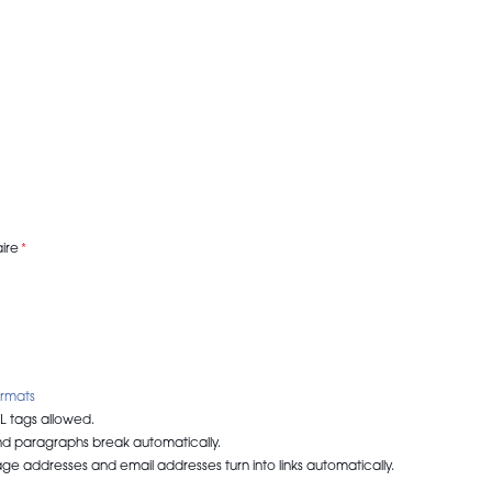
ire
ormats
 tags allowed.
nd paragraphs break automatically.
e addresses and email addresses turn into links automatically.