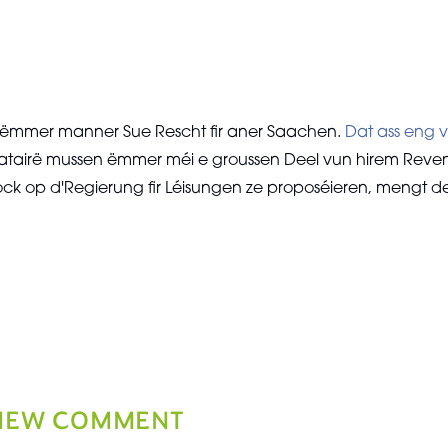
 ëmmer manner Sue Rescht fir aner Saachen.
Dat ass eng 
atairë mussen ëmmer méi e groussen Deel vun hirem Revenu 
ck op d'Regierung fir Léisungen ze proposéieren, mengt 
NEW COMMENT