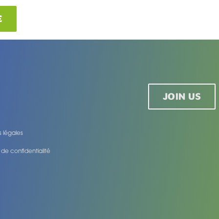
E
JOIN US
 légales
e de confidentialité