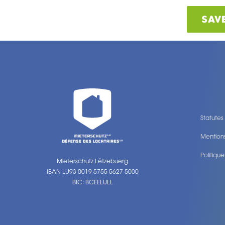
SAV
Statutes
Mentions
Politiqu
Mieterschutz Lëtzebuerg
Legal
IBAN LU93 0019 5755 5627 5000
BIC: BCEELULL