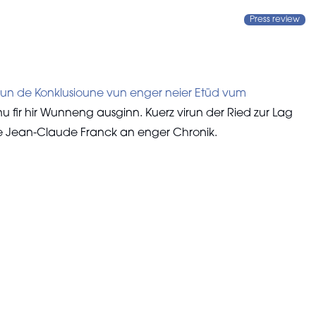
Press review
vun de Konklusioune vun enger neier Etüd vum
fir hir Wunneng ausginn. Kuerz virun der Ried zur Lag
de Jean-Claude Franck an enger Chronik.