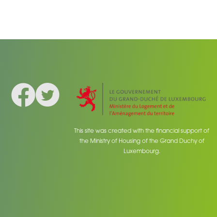
Facebook
Twitter
Social medias
This site was created with the financial support of
the Ministry of Housing of the Grand Duchy of
Luxembourg.