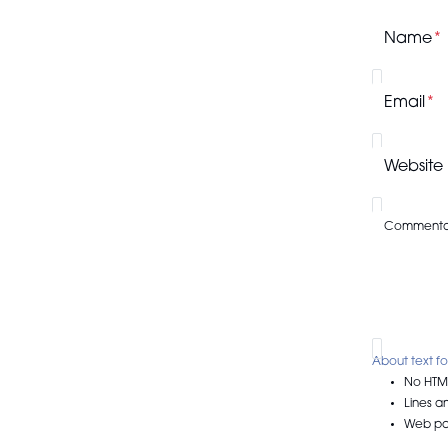
Name
Email
Website
Commenta
About text f
No HTML
Lines a
Web pag