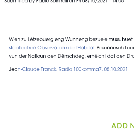
Submitted by
Fabio Spirinelli
on
Fri 08/10/2021 - 14:05
Wien zu Lëtzebuerg eng Wunneng bezuele muss, huet
staatlechen Observatoire de l'Habitat
. Besonnesch Loc
vun der Natioun den Dënschdeg, erhéicht dat den Dro
Jea
n-Claude Franck, Radio 100komma7, 08.10.2021
ADD 