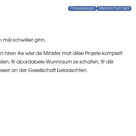
Pressespiegel
Mieterschutz asbl
 méi schwéier ginn.
 hiren Ae wier de Minister mat dëse Projete komplett
len, fir abordabele Wunnraum ze schafen, fir déi
sser an der Gesellschaft belaaschten.