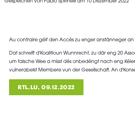
Gespeichert von
Fabio Spirinelli
am
10 Dezember 2022
Au contraire géif den Accès zu enger anstänneger a
Dat schreift d'Koalitioun Wunnrecht, zu där eng 20 As
um falsche Wee a misst dës onbedéngt nach eng Kéier 
vulnerabelst Membere vun der Gesellschaft. An d'Kons
RTL.LU, 09.12.2022