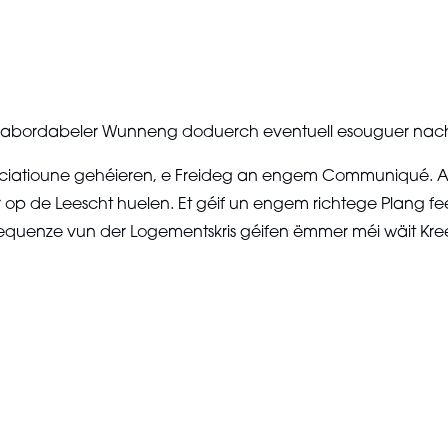
n abordabeler Wunneng doduerch eventuell esouguer nach
sociatioune gehéieren, e Freideg an engem Communiqué. An
op de Leescht huelen. Et géif un engem richtege Plang fee
equenze vun der Logementskris géifen ëmmer méi wäit Kree