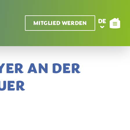
DE
MITGLIED WERDEN
YER AN DER
DUER