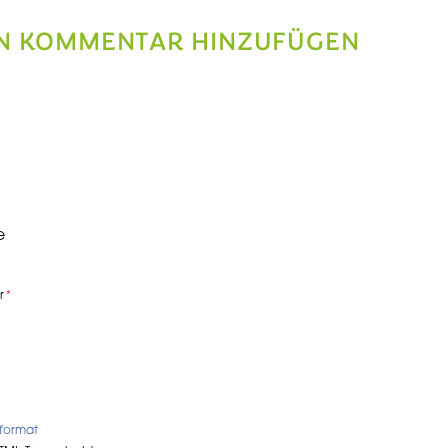
N KOMMENTAR HINZUFÜGEN
e
r
tformat