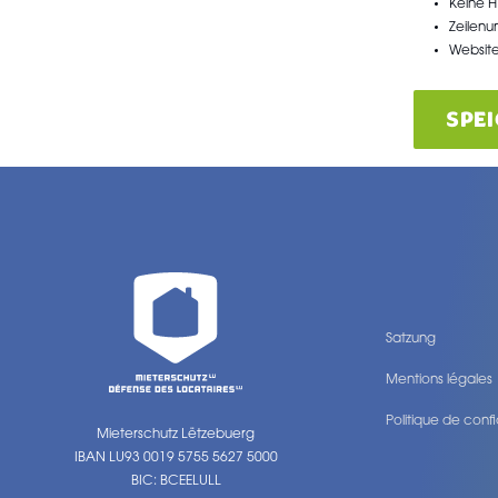
Keine H
Zeilen
Website
SPE
Satzung
Mentions légales
Politique de confi
Mieterschutz Lëtzebuerg
Legal
IBAN LU93 0019 5755 5627 5000
BIC: BCEELULL