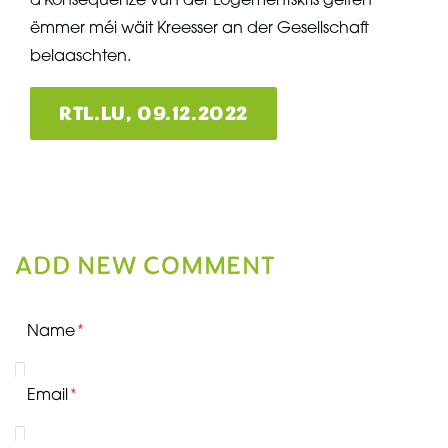
d'Konsequenze vun der Logementskris géifen
ëmmer méi wäit Kreesser an der Gesellschaft
belaaschten.
RTL.LU, 09.12.2022
ADD NEW COMMENT
Name
Email