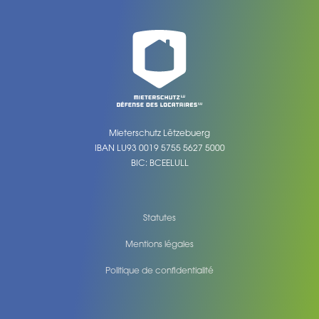
Mieterschutz Lëtzebuerg
IBAN LU93 0019 5755 5627 5000
BIC: BCEELULL
Statutes
Mentions légales
Politique de confidentialité
Legal