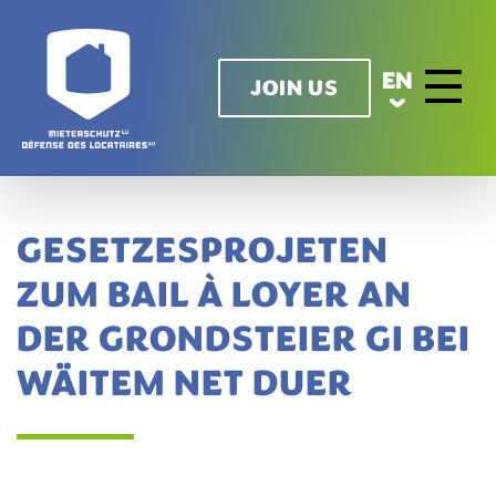
Skip to main content
EN
JOIN US
Toggle n
GESETZESPROJETEN
ZUM BAIL À LOYER AN
DER GRONDSTEIER GI BEI
WÄITEM NET DUER