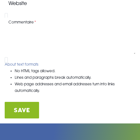
Website
Commentaire
About text formats
No HTML tags allowed.
Lines and paragraphs break automatically.
Web page addresses and email addresses turn into links
automatically.
SAVE