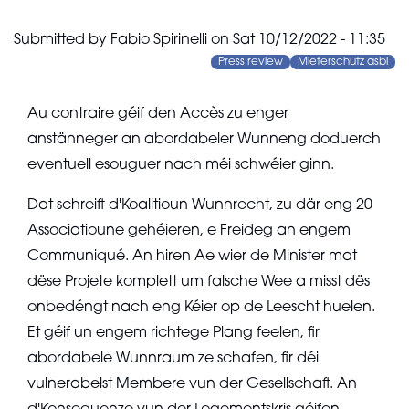
Submitted by
Fabio Spirinelli
on
Sat 10/12/2022 - 11:35
Press review
Mieterschutz asbl
Au contraire géif den Accès zu enger
anstänneger an abordabeler Wunneng doduerch
eventuell esouguer nach méi schwéier ginn.
Dat schreift d'Koalitioun Wunnrecht, zu där eng 20
Associatioune gehéieren, e Freideg an engem
Communiqué. An hiren Ae wier de Minister mat
dëse Projete komplett um falsche Wee a misst dës
onbedéngt nach eng Kéier op de Leescht huelen.
Et géif un engem richtege Plang feelen, fir
abordabele Wunnraum ze schafen, fir déi
vulnerabelst Membere vun der Gesellschaft. An