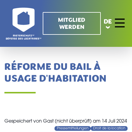
Direkt zum Inhalt
MITGLIED
DE
WERDEN
Toggle 
RÉFORME DU BAIL À
USAGE D'HABITATION
Gespeichert von
Gast (nicht überprüft)
am
14 Juli 2024
Pressemitteilungen
Droit de la location