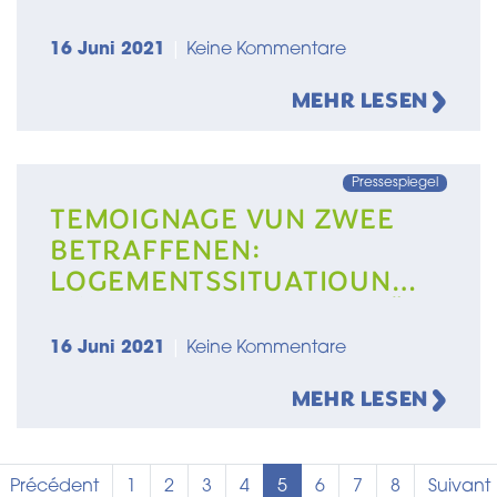
16 Juni 2021
|
Keine Kommentare
MEHR LESEN
Pressespiegel
TEMOIGNAGE VUN ZWEE
BETRAFFENEN:
LOGEMENTSSITUATIOUN
GËTT FIR NET-PROPRIETÄRE
VU JOER ZU JOER MÉI AKUT
16 Juni 2021
|
Keine Kommentare
MEHR LESEN
Seitennummerierung
e
Vorherige Seite
Seite
Seite
Seite
Seite
Aktuelle Seite
Seite
Seite
Seite
Nächste
Précédent
1
2
3
4
5
6
7
8
Suivant