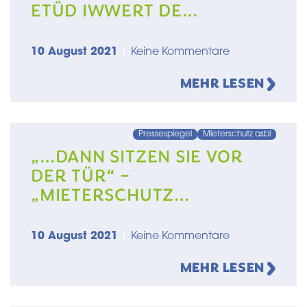
ETÜD IWWERT DE
LOGEMENT
10 August 2021
|
Keine Kommentare
MEHR LESEN
Pressespiegel
Mieterschutz asbl
„…DANN SITZEN SIE VOR
DER TÜR“ –
„MIETERSCHUTZ
LËTZEBUERG“: EIN
GESPRÄCH MIT JEAN-
10 August 2021
|
Keine Kommentare
MICHEL CAMPANELLA
MEHR LESEN