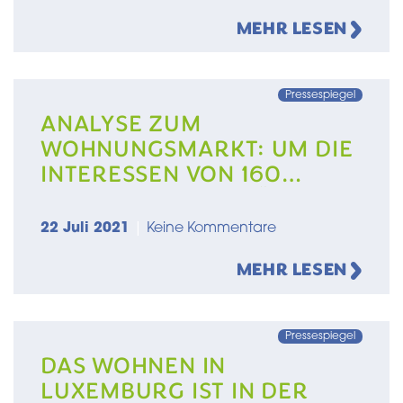
MEHR LESEN
Pressespiegel
ANALYSE ZUM
WOHNUNGSMARKT: UM DIE
INTERESSEN VON 160
PERSONEN ZU SCHÜTZEN,
MÜSSEN TAUSENDE DAS
22 Juli 2021
|
Keine Kommentare
LAND VERLASSEN
MEHR LESEN
Pressespiegel
DAS WOHNEN IN
LUXEMBURG IST IN DER