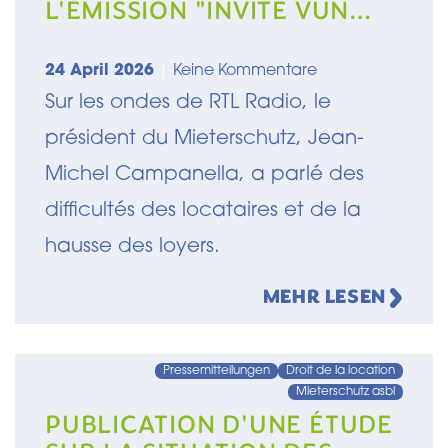
L'ÉMISSION "INVITÉ VUN
DER REDAKTIOUN" SUR RTL
RADIO
24 April 2026
|
Keine Kommentare
Sur les ondes de RTL Radio, le
président du Mieterschutz, Jean-
Michel Campanella, a parlé des
difficultés des locataires et de la
hausse des loyers.
MEHR LESEN
Pressemitteilungen
Droit de la location
Mieterschutz asbl
PUBLICATION D'UNE ÉTUDE