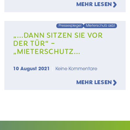
MEHR LESEN
Pressespiegel
Mieterschutz asbl
„…DANN SITZEN SIE VOR
DER TÜR“ –
„MIETERSCHUTZ
LËTZEBUERG“: EIN
GESPRÄCH MIT JEAN-
10 August 2021
|
Keine Kommentare
MICHEL CAMPANELLA
MEHR LESEN