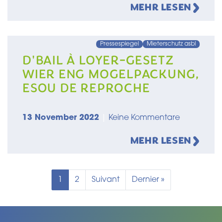
MEHR LESEN
Pressespiegel
Mieterschutz asbl
D'BAIL À LOYER-GESETZ
WIER ENG MOGELPACKUNG,
ESOU DE REPROCHE
13 November 2022
|
Keine Kommentare
MEHR LESEN
Aktuelle Seite
Seite
Nächste Seite
Letzte Seite
1
2
Suivant
Dernier »