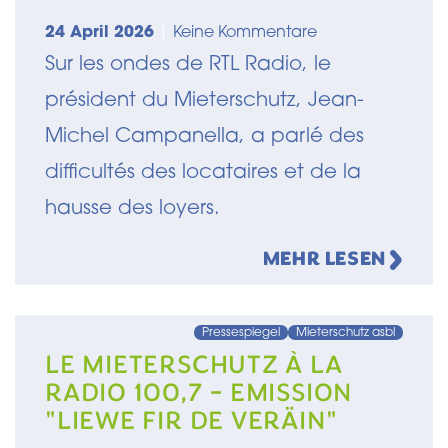
RADIO
24 April 2026
|
Keine Kommentare
Sur les ondes de RTL Radio, le
président du Mieterschutz, Jean-
Michel Campanella, a parlé des
difficultés des locataires et de la
hausse des loyers.
MEHR LESEN
Pressespiegel
Mieterschutz asbl
LE MIETERSCHUTZ À LA
RADIO 100,7 - EMISSION
"LIEWE FIR DE VERÄIN"