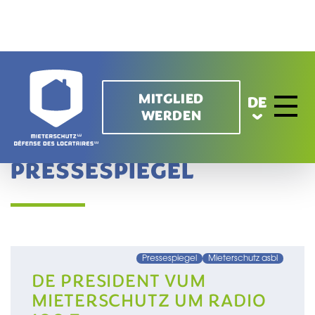
Direkt zum Inhalt
MITGLIED
DE
WERDEN
Toggle 
PRESSESPIEGEL
Pressespiegel
Mieterschutz asbl
DE PRESIDENT VUM
MIETERSCHUTZ UM RADIO
100,7