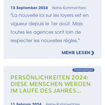
NOUVELLE
13 September 2024
|
Keine Kommentare
RÉGLEMENTATION
"La nouvelle loi sur les loyers est en
vigueur depuis le 1er août. Mais
toutes les agences sont loin de
respecter les nouvelles règles."
MEHR LESEN
Pressespiegel
PERSÖNLICHKEITEN 2024:
DIESE MENSCHEN WERDEN
IM LAUFE DES JAHRES
LUXEMBURGS POLITIK
PRÄGEN
11 Februar 2024
|
Keine Kommentare