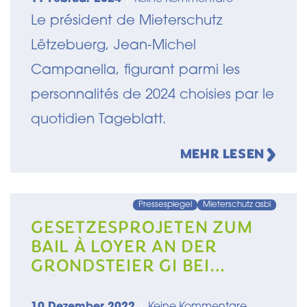
Le président de Mieterschutz
Lëtzebuerg, Jean-Michel
Campanella, figurant parmi les
personnalités de 2024 choisies par le
quotidien Tageblatt.
MEHR LESEN
Pressespiegel
Mieterschutz asbl
GESETZESPROJETEN ZUM
BAIL À LOYER AN DER
GRONDSTEIER GI BEI
WÄITEM NET DUER
10 Dezember 2022
|
Keine Kommentare