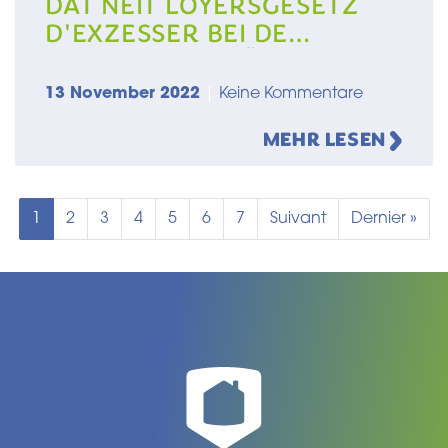
D'EXZESSER BEI DE
LOCATIOUNSPRÄISSER
VERHËNNEREN?RTL
13 November 2022
|
Keine Kommentare
FAKTENCHECK -
MEHR LESEN
Seitennummerierung
Aktuelle Seite
Seite
Seite
Seite
Seite
Seite
Seite
Nächste Seite
Letzte Seite
1
2
3
4
5
6
7
Suivant
Dernier »