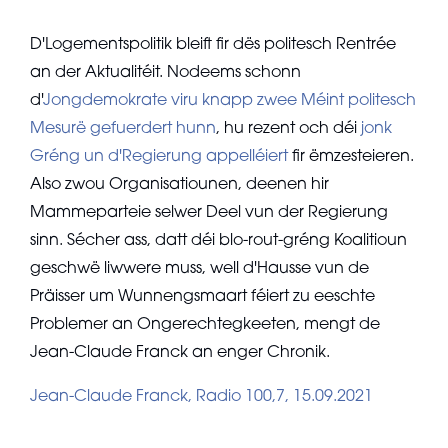
D'Logementspolitik bleift fir dës politesch Rentrée
an der Aktualitéit. Nodeems schonn
d'
Jongdemokrate viru knapp zwee Méint politesch
Mesurë gefuerdert hunn
, hu rezent och déi
jonk
Gréng un d'Regierung appelléiert
fir ëmzesteieren.
Also zwou Organisatiounen, deenen hir
Mammeparteie selwer Deel vun der Regierung
sinn. Sécher ass, datt déi blo-rout-gréng Koalitioun
geschwë liwwere muss, well d'Hausse vun de
Präisser um Wunnengsmaart féiert zu eeschte
Problemer an Ongerechtegkeeten, mengt de
Jean-Claude Franck an enger Chronik.
Jean-Claude Franck, Radio 100,7, 15.09.2021