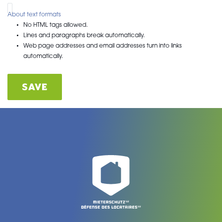
About text formats
No HTML tags allowed.
Lines and paragraphs break automatically.
Web page addresses and email addresses turn into links
automatically.
SAVE