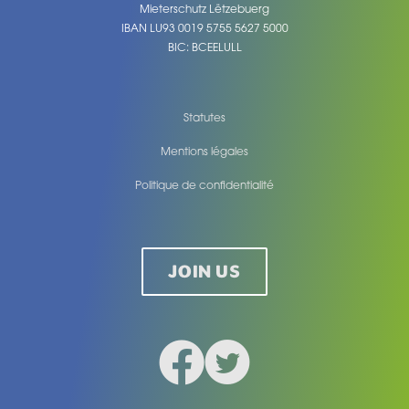
Mieterschutz Lëtzebuerg
IBAN LU93 0019 5755 5627 5000
BIC: BCEELULL
Statutes
Mentions légales
Politique de confidentialité
Legal
JOIN US
Facebook
Twitter
Social medias