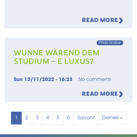
READ MORE
Press review
WUNNE WÄREND DEM
STUDIUM – E LUXUS?
Sun 13/11/2022 - 16:23
|
No comments
READ MORE
Current page
Page
Page
Page
Page
Page
Next page
Last page
1
2
3
4
5
6
Suivant
Dernier »