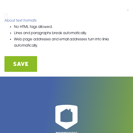
About text formats
No HTML tags allowed.
Lines and paragraphs break automatically.
Web page addresses and email addresses turn into links
automatically.
SAVE