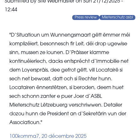
Submitted by
Site Webmaster
on
Sun 21/12/2025 -
12:44
Press review
Mieterschutz asbl
"D‘Situatioun um Wunnengsmaart gëtt ëmmer méi
komplizéiert, besonnesch fir Leit, déi drop ugewise
sinn, mussen ze lounen. D‘Präisser klamme
kontinuéierlech, dacks entsprécht d‘Immobilie net
dem Loyerspräis, dee gefrot gëtt, vill Locatairë si
sech net bewosst, datt och si Rechter hunn.
Locatairen ënnerstëtzen, si beroden, deem huet
sech schonn zanter e puer Joer d‘ASBL
Mieterschutz Lëtzebuerg verschriwwen. Detailer
dozou hunn de President an d‘Sekretärin vun der
Associatioun."
100komma7, 20 décembre 2025