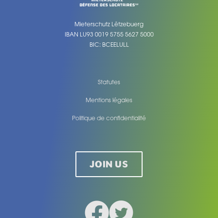
Mieterschutz Lëtzebuerg
IBAN LU93 0019 5755 5627 5000
BIC: BCEELULL
Statutes
Mentions légales
Politique de confidentialité
Legal
JOIN US