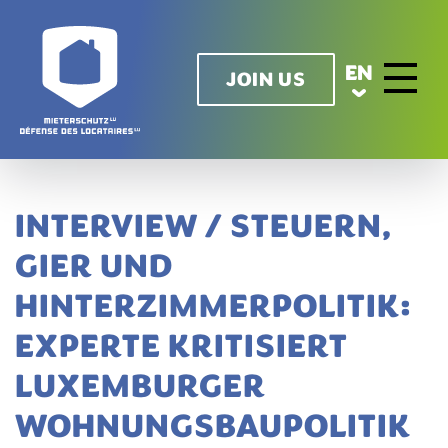
Skip to main content
EN
JOIN US
Toggle n
INTERVIEW / STEUERN,
GIER UND
HINTERZIMMERPOLITIK:
EXPERTE KRITISIERT
LUXEMBURGER
WOHNUNGSBAUPOLITIK