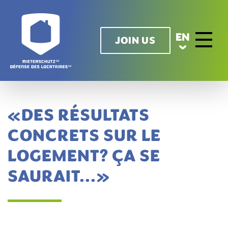
Skip to main content
EN
JOIN US
Toggle n
«DES RÉSULTATS
CONCRETS SUR LE
LOGEMENT? ÇA SE
SAURAIT...»