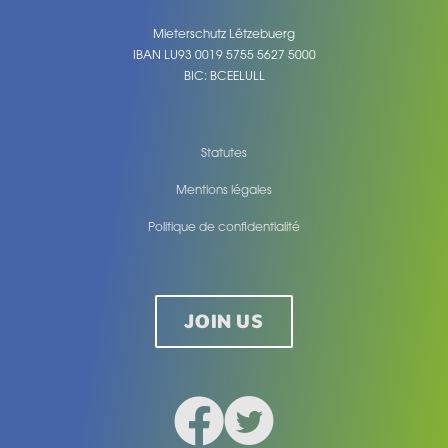
Mieterschutz Lëtzebuerg
IBAN LU93 0019 5755 5627 5000
BIC: BCEELULL
Statutes
Mentions légales
Politique de confidentialité
Legal
JOIN US