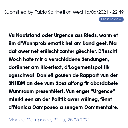
Submitted by
Fabio Spirinelli
on
Wed 16/06/2021 - 22:49
Press review
Vu Noutstand oder Urgence ass Rieds, wann et
ëm d’Wunnproblematik hei am Land geet. Ma
dat awer net eréischt zanter gëschter. D’lescht
Woch hate mir a verschiddene Sendungen,
dorënner am Kloertext, d’Logementspolitik
ugeschwat. Donieft goufen de Rapport vun der
SNHBM an dee vum Spezialfong fir abordabele
Wunnraum presentéiert. Vun enger “Urgence”
mierkt een an der Politik awer wéineg, fënnt
d’Monica Camposeo a sengem Commentaire.
Monica Camposeo, RTL.lu, 25.05.2021