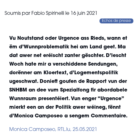
Soumis par
Fabio Spirinelli
le
16 juin 2021
Echos de presse
Vu Noutstand oder Urgence ass Rieds, wann et
ëm d’Wunnproblematik hei am Land geet. Ma
dat awer net eréischt zanter gëschter. D’lescht
Woch hate mir a verschiddene Sendungen,
dorënner am Kloertext, d’Logementspolitik
ugeschwat. Donieft goufen de Rapport vun der
SNHBM an dee vum Spezialfong fir abordabele
Wunnraum presentéiert. Vun enger “Urgence”
mierkt een an der Politik awer wéineg, fënnt
d’Monica Camposeo a sengem Commentaire.
Monica Camposeo, RTL.lu, 25.05.2021