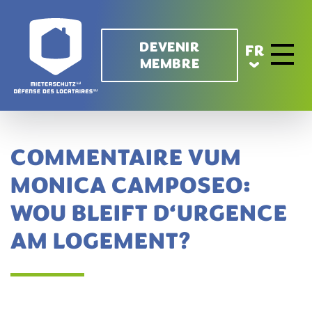
Aller au contenu principal
DEVENIR
FR
MEMBRE
Toggle 
COMMENTAIRE VUM
MONICA CAMPOSEO:
WOU BLEIFT D‘URGENCE
AM LOGEMENT?