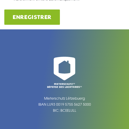
ENREGISTRER
Mieterschutz Lëtzebuerg
IBAN LU93 0019 5755 5627 5000
BIC: BCEELULL