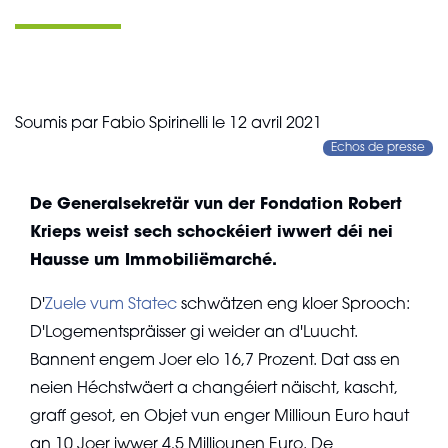
Soumis par
Fabio Spirinelli
le
12 avril 2021
Echos de presse
De Generalsekretär vun der Fondation Robert
Krieps weist sech schockéiert iwwert déi nei
Hausse um Immobiliëmarché.
D'
Zuele vum Statec
schwätzen eng kloer Sprooch:
D'Logementspräisser gi weider an d'Luucht.
Bannent engem Joer elo 16,7 Prozent. Dat ass en
neien Héchstwäert a changéiert näischt, kascht,
graff gesot, en Objet vun enger Millioun Euro haut
an 10 Joer iwwer 4,5 Milliounen Euro. De