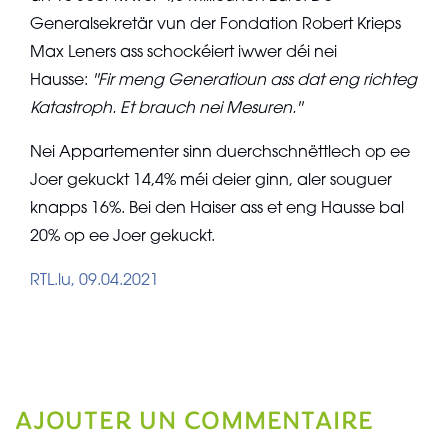
Generalsekretär vun der Fondation Robert Krieps
Max Leners ass schockéiert iwwer déi nei
Hausse:
''Fir meng Generatioun ass dat eng richteg
Katastroph. Et brauch nei Mesuren.''
Nei Appartementer sinn duerchschnëttlech op ee
Joer gekuckt 14,4% méi deier ginn, aler souguer
knapps 16%. Bei den Haiser ass et eng Hausse bal
20% op ee Joer gekuckt.
RTL.lu, 09.04.2021
AJOUTER UN COMMENTAIRE