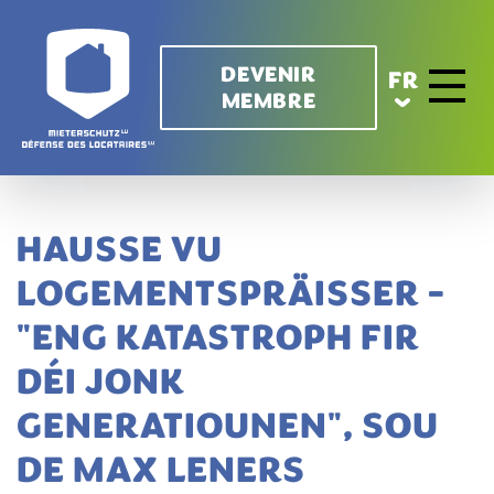
Aller au contenu principal
DEVENIR
FR
MEMBRE
Toggle 
HAUSSE VU
LOGEMENTSPRÄISSER -
"ENG KATASTROPH FIR
DÉI JONK
GENERATIOUNEN", SOU
DE MAX LENERS