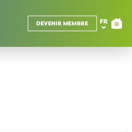
FR
DEVENIR MEMBRE