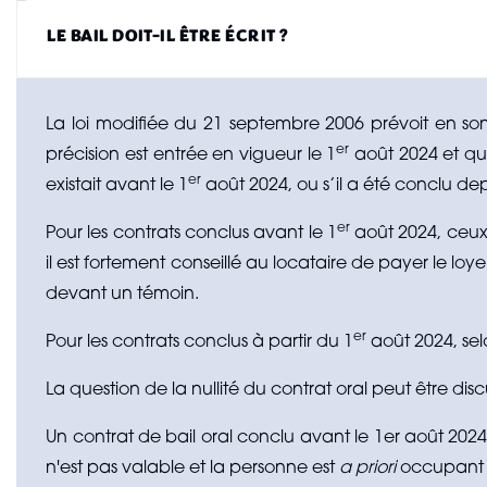
LE BAIL DOIT-IL ÊTRE ÉCRIT ?
La loi modifiée du 21 septembre 2006 prévoit en son
er
précision est entrée en vigueur le 1
août 2024 et qu’
er
existait avant le 1
août 2024, ou s’il a été conclu de
er
Pour les contrats conclus avant le 1
août 2024, ceux-
il est fortement conseillé au locataire de payer le
devant un témoin.
er
Pour les contrats conclus à partir du 1
août 2024, selo
La question de la nullité du contrat oral peut être disc
Un contrat de bail oral conclu avant le 1er août 2024 
n'est pas valable et la personne est
a priori
occupant sa