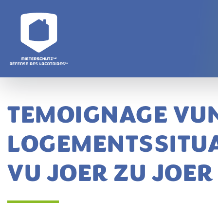
Aller au contenu principal
TEMOIGNAGE VUN
LOGEMENTSSITUA
VU JOER ZU JOER