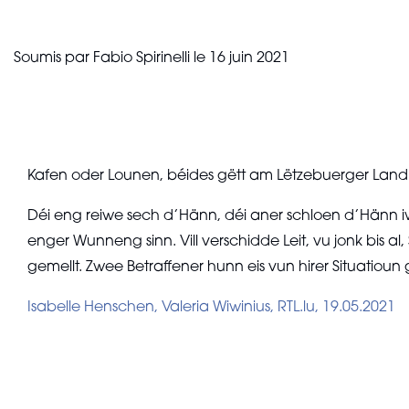
Soumis par
Fabio Spirinelli
le
16 juin 2021
Kafen oder Lounen, béides gëtt am Lëtzebuerger Land v
Déi eng reiwe sech d’Hänn, déi aner schloen d’Hänn iw
enger Wunneng sinn. Vill verschidde Leit, vu jonk bis a
gemellt. Zwee Betraffener hunn eis vun hirer Situatioun g
Isabelle Henschen, Valeria Wiwinius, RTL.lu, 19.05.2021