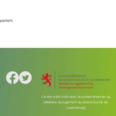
iquement.
Facebook
Twitter
Social medias
Ce site a été créé avec le soutien financier du
Ministère du logement du Grand-Duché de
Luxembourg