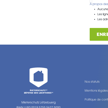
À propos des
Aucune 
Les lig
Les adr
ENR
Nos statuts
Mentions légales
Politique de conf
Mieterschutz Lëtzebuerg
Legal
IBAN LU93 0019 5755 5627 5000