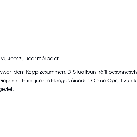
u Joer zu Joer méi deier.
wert dem Kapp zesummen. D’Situatioun trëfft besonnesch L
l, Singelen, Familljen an Elengerzéiender. Op en Opruff vun
ezielt.