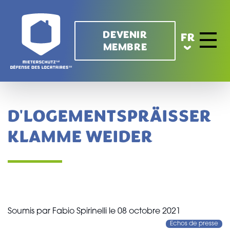
Aller au contenu principal
DEVENIR
FR
MEMBRE
Toggle 
D'LOGEMENTSPRÄISSER
KLAMME WEIDER
Soumis par
Fabio Spirinelli
le
08 octobre 2021
Echos de presse