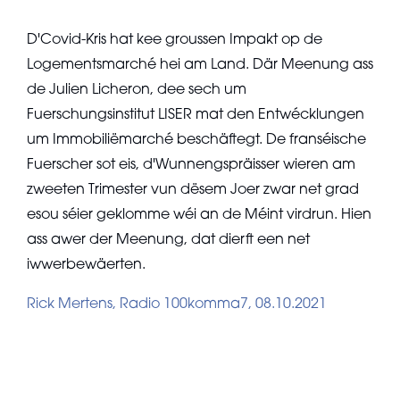
D'Covid-Kris hat kee groussen Impakt op de
Logementsmarché hei am Land. Där Meenung ass
de Julien Licheron, dee sech um
Fuerschungsinstitut LISER mat den Entwécklungen
um Immobiliëmarché beschäftegt. De franséische
Fuerscher sot eis, d'Wunnengspräisser wieren am
zweeten Trimester vun dësem Joer zwar net grad
esou séier geklomme wéi an de Méint virdrun. Hien
ass awer der Meenung, dat dierft een net
iwwerbewäerten.
Rick Mertens, Radio 100komma7, 08.10.2021