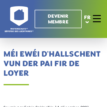
Aller au contenu principal
DEVENIR
FR
MEMBRE
Toggle 
MÉI EWÉI D'HALLSCHENT
VUN DER PAI FIR DE
LOYER