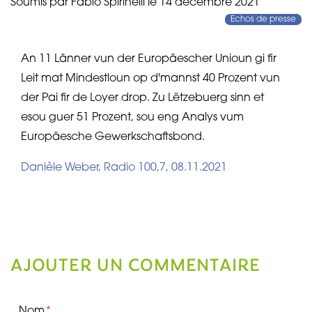
Soumis par
Fabio Spirinelli
le
14 décembre 2021
Echos de presse
An 11 Länner vun der Europäescher Unioun gi fir
Leit mat Mindestloun op d'mannst 40 Prozent vun
der Pai fir de Loyer drop. Zu Lëtzebuerg sinn et
esou guer 51 Prozent, sou eng Analys vum
Europäesche Gewerkschaftsbond.
Danièle Weber, Radio 100,7, 08.11.2021
AJOUTER UN COMMENTAIRE
Nom