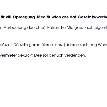
l fir vill Opreegung. Mee fir wien ass dat Gesetz iwwe
n Ausbeutung duerch säi Patron. Ee Mietgesetz sollt eigen
äisser. Déi solle garantéieren, dass jidderee sech eng Wu
 Vermieter gekuckt. Dee soll genuch verdéngen.