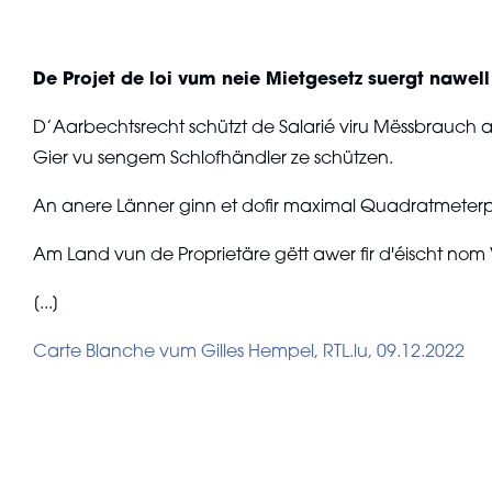
De Projet de loi vum neie Mietgesetz suergt nawel
D’Aarbechtsrecht schützt de Salarié viru Mëssbrauch a
Gier vu sengem Schlofhändler ze schützen.
An anere Länner ginn et dofir maximal Quadratmeterpr
Am Land vun de Proprietäre gëtt awer fir d'éischt nom
[...]
Carte Blanche vum Gilles Hempel, RTL.lu, 09.12.2022