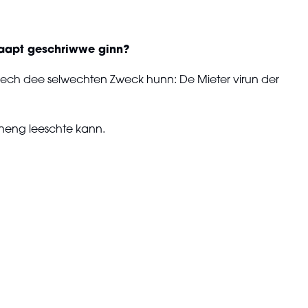
rhaapt geschriwwe ginn?
tlech dee selwechten Zweck hunn: De Mieter virun der
nneng leeschte kann.