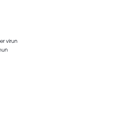
er virun
hun