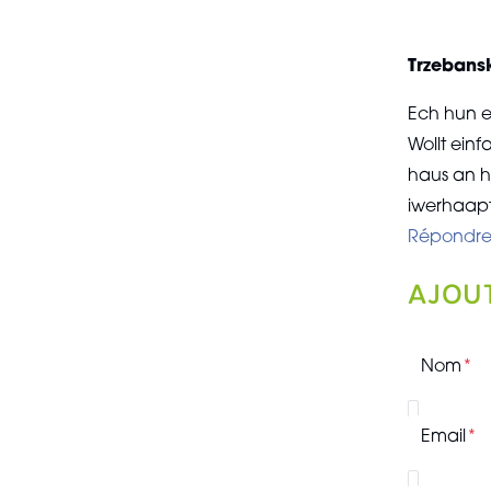
Trzebans
Ech hun e
Wollt ein
haus an 
iwerhaapt
Répondr
AJOU
Nom
Email