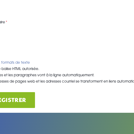
ire
 formats de texte
balise HTML autorisée.
nes et les paragraphes vont à la ligne automatiquement.
esses de pages web et les adresses courriel se transforment en liens automat
EGISTRER