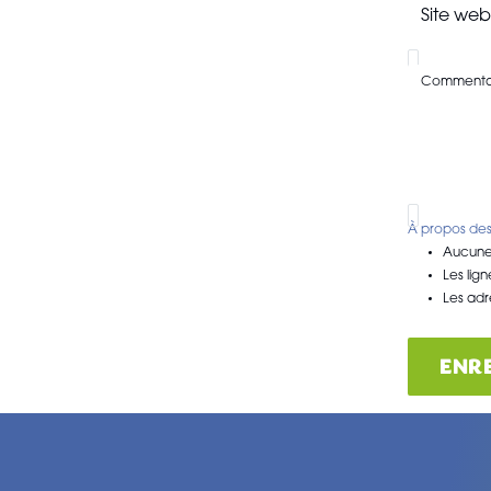
Site web
Commenta
À propos des
Aucune 
Les lig
Les adr
ENR