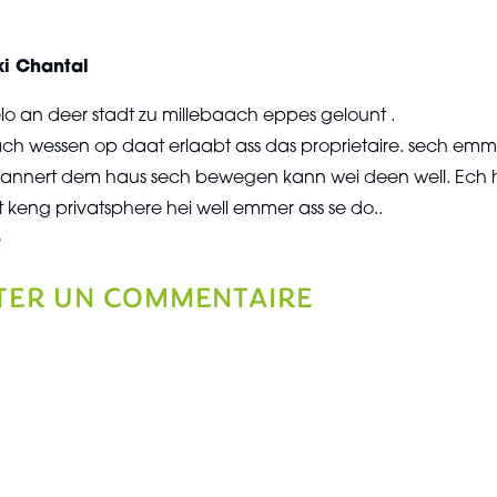
ki Chantal
lo an deer stadt zu millebaach eppes gelount .
fach wessen op daat erlaabt ass das proprietaire. sech emm
hannert dem haus sech bewegen kann wei deen well. Ech 
 keng privatsphere hei well emmer ass se do..
e
TER UN COMMENTAIRE