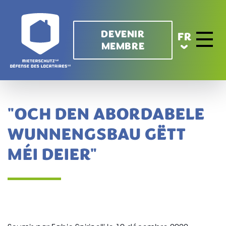
Aller au contenu principal
DEVENIR
FR
MEMBRE
Toggle 
"OCH DEN ABORDABELE
WUNNENGSBAU GËTT
MÉI DEIER"