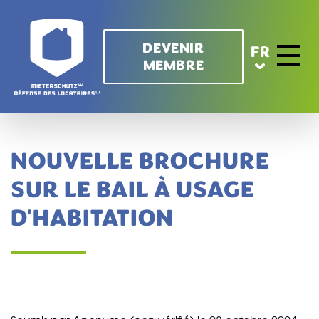
Aller au contenu principal
DEVENIR
FR
MEMBRE
Toggle 
NOUVELLE BROCHURE
SUR LE BAIL À USAGE
D'HABITATION