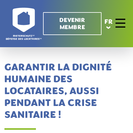
Aller au contenu principal
DEVENIR
FR
MEMBRE
Toggle 
GARANTIR LA DIGNITÉ
HUMAINE DES
LOCATAIRES, AUSSI
PENDANT LA CRISE
SANITAIRE !