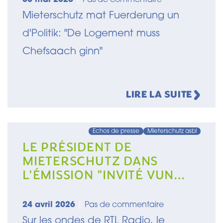
Mieterschutz mat Fuerderung un
d'Politik: "De Logement muss
Chefsaach ginn"
LIRE LA SUITE
Echos de presse
Mieterschutz asbl
LE PRÉSIDENT DE
MIETERSCHUTZ DANS
L'ÉMISSION "INVITÉ VUN
DER REDAKTIOUN" SUR RTL
RADIO
24 avril 2026
|
Pas de commentaire
Sur les ondes de RTL Radio, le