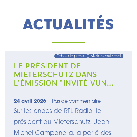
ACTUALITÉS
Echos de presse
Mieterschutz asbl
LE PRÉSIDENT DE
MIETERSCHUTZ DANS
L'ÉMISSION "INVITÉ VUN
DER REDAKTIOUN" SUR RTL
RADIO
24 avril 2026
|
Pas de commentaire
Sur les ondes de RTL Radio, le
président du Mieterschutz, Jean-
Michel Campanella, a parlé des