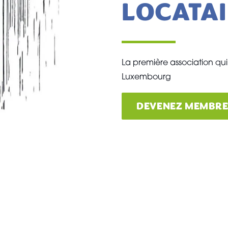
LOCATA
La première association qui
Luxembourg
DEVENEZ MEMBR