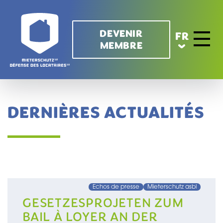
Aller au contenu principal
DEVENIR
FR
MEMBRE
Toggle 
DERNIÈRES ACTUALITÉS
Echos de presse
Mieterschutz asbl
GESETZESPROJETEN ZUM
BAIL À LOYER AN DER