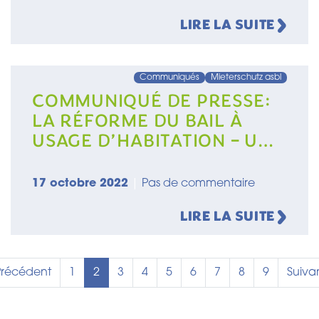
LIRE LA SUITE
Communiqués
Mieterschutz asbl
COMMUNIQUÉ DE PRESSE:
LA RÉFORME DU BAIL À
USAGE D’HABITATION – UN
EMBALLAGE TROMPEUR
17 octobre 2022
|
Pas de commentaire
LIRE LA SUITE
Pagination
age
age précédente
Page
Page courante
Page
Page
Page
Page
Page
Page
Page
Page 
Précédent
1
2
3
4
5
6
7
8
9
Suiva