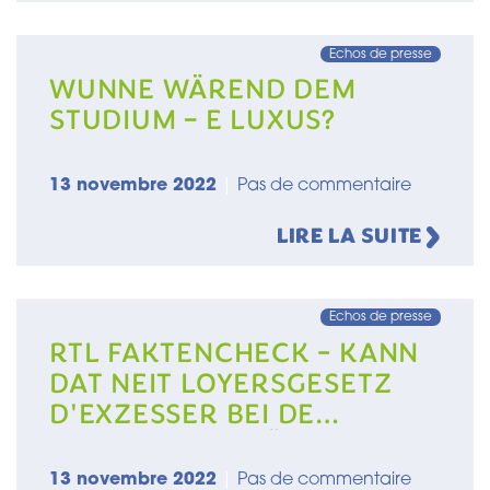
Echos de presse
WUNNE WÄREND DEM
STUDIUM – E LUXUS?
13 novembre 2022
|
Pas de commentaire
LIRE LA SUITE
Echos de presse
RTL FAKTENCHECK - KANN
DAT NEIT LOYERSGESETZ
D'EXZESSER BEI DE
LOCATIOUNSPRÄISSER
VERHËNNEREN?RTL
13 novembre 2022
|
Pas de commentaire